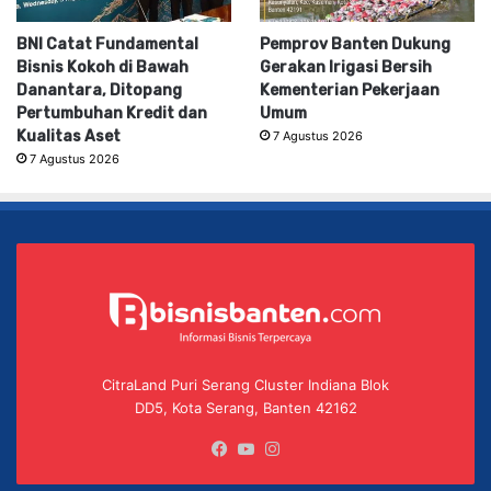
BNI Catat Fundamental
Pemprov Banten Dukung
Bisnis Kokoh di Bawah
Gerakan Irigasi Bersih
Danantara, Ditopang
Kementerian Pekerjaan
Pertumbuhan Kredit dan
Umum
Kualitas Aset
7 Agustus 2026
7 Agustus 2026
CitraLand Puri Serang Cluster Indiana Blok
DD5, Kota Serang, Banten 42162
Facebook
YouTube
Instagram