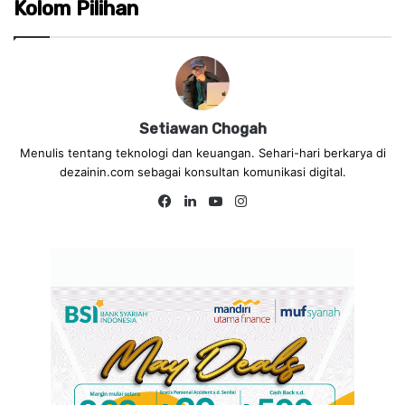
Kolom Pilihan
Setiawan Chogah
Menulis tentang teknologi dan keuangan. Sehari-hari berkarya di
dezainin.com sebagai konsultan komunikasi digital.
Fa
Lin
Yo
Ins
ce
ke
uT
tag
bo
dIn
ub
ra
ok
e
m