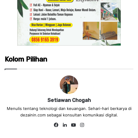
Kolom Pilihan
Setiawan Chogah
Menulis tentang teknologi dan keuangan. Sehari-hari berkarya di
dezainin.com sebagai konsultan komunikasi digital.
Fa
Lin
Yo
Ins
ce
ke
uT
tag