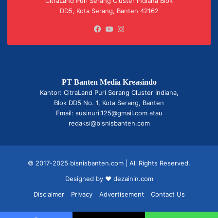
CitraLand Puri Serang Cluster Indiana Blok
DD5, Kota Serang, Banten 42162
Facebook
YouTube
Instagram
PT Banten Media Kreasindo
Kantor: CitraLand Puri Serang Cluster Indiana,
Blok DD5 No. 1, Kota Serang, Banten
Email: susinuril125@gmail.com atau
redaksi@bisnisbanten.com
© 2017-2025 bisnisbanten.com | All Rights Reserved.
Designed by ❤
dezainin.com
Disclaimer
Privacy
Advertisement
Contact Us