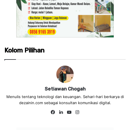
Kolom Pilihan
Setiawan Chogah
Menulis tentang teknologi dan keuangan. Sehari-hari berkarya di
dezainin.com sebagai konsultan komunikasi digital.
Fa
Lin
Yo
Ins
ce
ke
uT
tag
bo
dIn
ub
ra