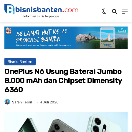
Switch ski
Mencar
M
Bisnis Banten
OnePlus N6 Usung Baterai Jumbo
8.000 mAh dan Chipset Dimensity
6360
Sarah Febril
4 Juli 2026