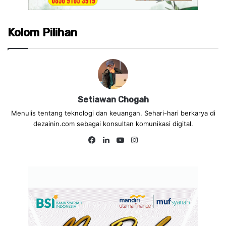
Kolom Pilihan
Setiawan Chogah
Menulis tentang teknologi dan keuangan. Sehari-hari berkarya di
dezainin.com sebagai konsultan komunikasi digital.
Fa
Lin
Yo
Ins
ce
ke
uT
tag
bo
dIn
ub
ra
ok
e
m