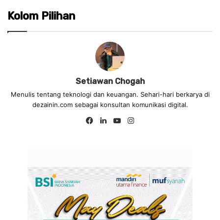
Kolom Pilihan
Setiawan Chogah
Menulis tentang teknologi dan keuangan. Sehari-hari berkarya di
dezainin.com sebagai konsultan komunikasi digital.
Fa
Lin
Yo
Ins
ce
ke
uT
tag
bo
dIn
ub
ra
ok
e
m