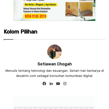
Kolom Pilihan
Setiawan Chogah
Menulis tentang teknologi dan keuangan. Sehari-hari berkarya di
dezainin.com sebagai konsultan komunikasi digital.
Fa
Lin
Yo
Ins
ce
ke
uT
tag
bo
dIn
ub
ra
ok
e
m