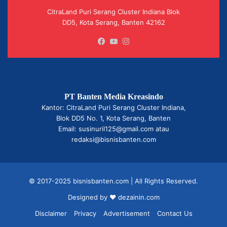
CitraLand Puri Serang Cluster Indiana Blok
DD5, Kota Serang, Banten 42162
Facebook
YouTube
Instagram
PT Banten Media Kreasindo
Kantor: CitraLand Puri Serang Cluster Indiana,
Blok DD5 No. 1, Kota Serang, Banten
Email: susinuril125@gmail.com atau
redaksi@bisnisbanten.com
© 2017-2025 bisnisbanten.com | All Rights Reserved.
Designed by ❤
dezainin.com
Disclaimer
Privacy
Advertisement
Contact Us