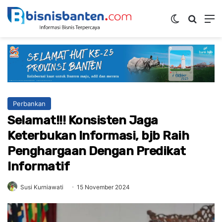
Switch ski
Mencar
M
Perbankan
Selamat!!! Konsisten Jaga
Keterbukan Informasi, bjb Raih
Penghargaan Dengan Predikat
Informatif
Susi Kurniawati
15 November 2024