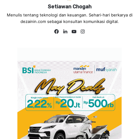
Setiawan Chogah
Menulis tentang teknologi dan keuangan. Sehari-hari berkarya di
dezainin.com sebagai konsultan komunikasi digital.
Fa
Lin
Yo
Ins
ce
ke
uT
tag
bo
dIn
ub
ra
ok
e
m