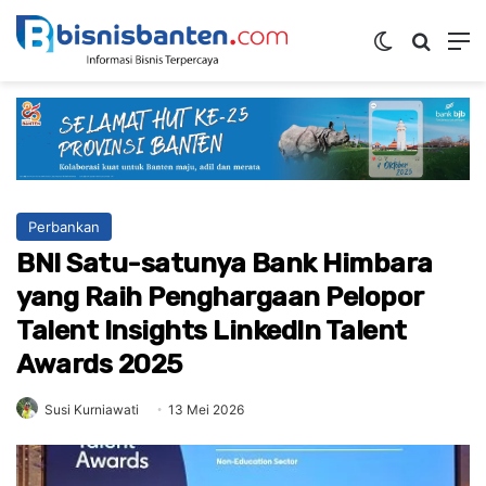
Switch ski
Mencar
M
Perbankan
BNI Satu-satunya Bank Himbara
yang Raih Penghargaan Pelopor
Talent Insights LinkedIn Talent
Awards 2025
Susi Kurniawati
13 Mei 2026