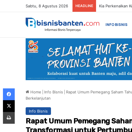
Sabtu, 8 Agustus 2026
HEADLINE
INFO BISNIS
Facebook
Home
|
Info Bisnis
|
Rapat Umum Pemegang Saham Tahu
Berkelanjutan
X
Info Bisnis
Print
Rapat Umum Pemegang Saham
Transformasi untuk Pertumbu