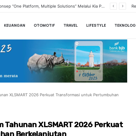
Transformasi Digital Perkuat Layanan, Bank bjb Raih Lima Titanium Awards pada PRIMA Awards 2026
Re
KEUANGAN
OTOMOTIF
TRAVEL
LIFESTYLE
TEKNOLOG
nan XLSMART 2026 Perkuat Transformasi untuk Pertumbuhan
 Tahunan XLSMART 2026 Perkuat
han Berkelanjutan