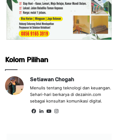
Kolom Pilihan
Setiawan Chogah
Menulis tentang teknologi dan keuangan.
Sehari-hari berkarya di dezainin.com
sebagai konsultan komunikasi digital.
Fa
Lin
Yo
Ins
ce
ke
uT
tag
bo
dIn
ub
ra
ok
e
m