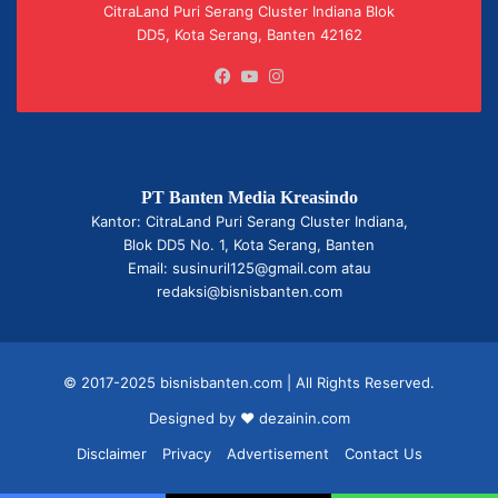
CitraLand Puri Serang Cluster Indiana Blok
DD5, Kota Serang, Banten 42162
Facebook
YouTube
Instagram
PT Banten Media Kreasindo
Kantor: CitraLand Puri Serang Cluster Indiana,
Blok DD5 No. 1, Kota Serang, Banten
Email: susinuril125@gmail.com atau
redaksi@bisnisbanten.com
© 2017-2025 bisnisbanten.com | All Rights Reserved.
Designed by ❤
dezainin.com
Disclaimer
Privacy
Advertisement
Contact Us