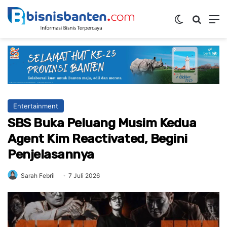
Switch ski
Mencar
M
Entertainment
SBS Buka Peluang Musim Kedua
Agent Kim Reactivated, Begini
Penjelasannya
Sarah Febril
7 Juli 2026