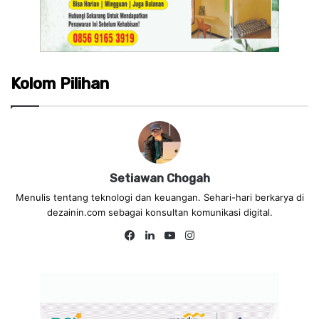
Kolom Pilihan
Setiawan Chogah
Menulis tentang teknologi dan keuangan. Sehari-hari berkarya di
dezainin.com sebagai konsultan komunikasi digital.
Fa
Lin
Yo
Ins
ce
ke
uT
tag
bo
dIn
ub
ra
ok
e
m