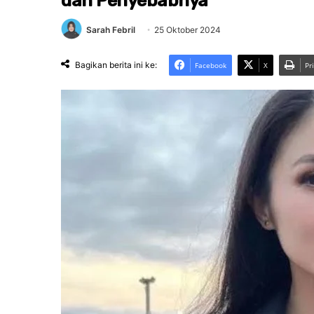
dan Penyebabnya
Sarah Febril
25 Oktober 2024
Bagikan berita ini ke:
Facebook
X
Pr