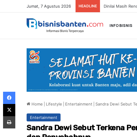
Jumat, 7 Agustus 2026
HEADLINE
INFO BISNIS
Facebook
Home
|
Lifestyle
|
Entertainment
|
Sandra Dewi Sebut Te
X
Print
Entertainment
Sandra Dewi Sebut Terkena Pen