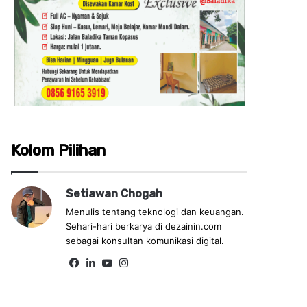
Kolom Pilihan
Setiawan Chogah
Menulis tentang teknologi dan keuangan.
Sehari-hari berkarya di dezainin.com
sebagai konsultan komunikasi digital.
Fa
Lin
Yo
Ins
ce
ke
uT
tag
bo
dIn
ub
ra