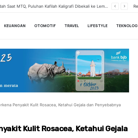
Dinilai Masih Rendah Saat MTQ, Puluhan Kafilah Kaligrafi Dibekali ke Lemka Sukabumi
Re
KEUANGAN
OTOMOTIF
TRAVEL
LIFESTYLE
TEKNOLOG
rkena Penyakit Kulit Rosacea, Ketahui Gejala dan Penyebabnya
yakit Kulit Rosacea, Ketahui Gejala