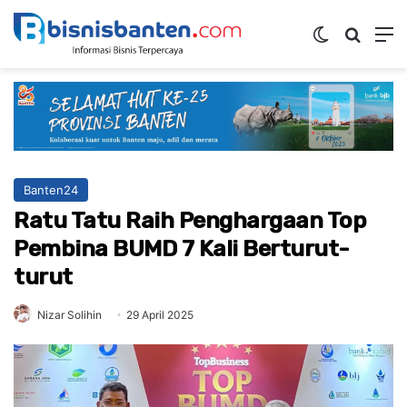
Switch ski
Mencar
M
Banten24
Ratu Tatu Raih Penghargaan Top
Pembina BUMD 7 Kali Berturut-
turut
Nizar Solihin
29 April 2025