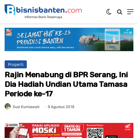
Switch ski
Mencar
M
Properti
Rajin Menabung di BPR Serang, Ini
Dia Hadiah Undian Utama Tamasa
Periode ke-17
Susi Kurniawati
9 Agustus 2018