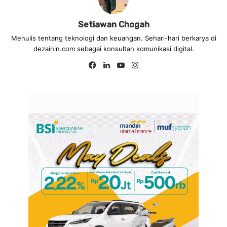
Setiawan Chogah
Menulis tentang teknologi dan keuangan. Sehari-hari berkarya di
dezainin.com sebagai konsultan komunikasi digital.
Fa
Lin
Yo
Ins
ce
ke
uT
tag
bo
dIn
ub
ra
ok
e
m