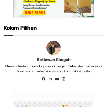
Kolom Pilihan
Setiawan Chogah
Menulis tentang teknologi dan keuangan. Sehari-hari berkarya di
dezainin.com sebagai konsultan komunikasi digital.
Fa
Lin
Yo
Ins
ce
ke
uT
tag
bo
dIn
ub
ra
ok
e
m