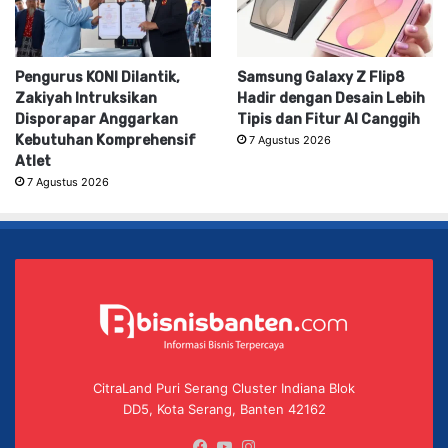
Pengurus KONI Dilantik,
Samsung Galaxy Z Flip8
Zakiyah Intruksikan
Hadir dengan Desain Lebih
Disporapar Anggarkan
Tipis dan Fitur AI Canggih
Kebutuhan Komprehensif
7 Agustus 2026
Atlet
7 Agustus 2026
CitraLand Puri Serang Cluster Indiana Blok
DD5, Kota Serang, Banten 42162
Facebook
YouTube
Instagram