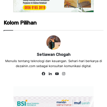
Kolom Pilihan
Setiawan Chogah
Menulis tentang teknologi dan keuangan. Sehari-hari berkarya di
dezainin.com sebagai konsultan komunikasi digital.
Fa
Lin
Yo
Ins
ce
ke
uT
tag
bo
dIn
ub
ra
ok
e
m