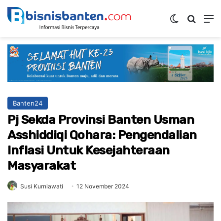
Switch ski
Mencar
M
Banten24
Pj Sekda Provinsi Banten Usman
Asshiddiqi Qohara: Pengendalian
Inflasi Untuk Kesejahteraan
Masyarakat
Susi Kurniawati
12 November 2024