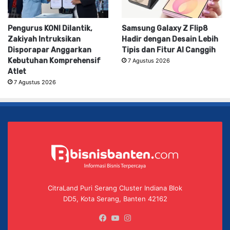
Pengurus KONI Dilantik,
Samsung Galaxy Z Flip8
Zakiyah Intruksikan
Hadir dengan Desain Lebih
Disporapar Anggarkan
Tipis dan Fitur AI Canggih
Kebutuhan Komprehensif
7 Agustus 2026
Atlet
7 Agustus 2026
CitraLand Puri Serang Cluster Indiana Blok
DD5, Kota Serang, Banten 42162
Facebook
YouTube
Instagram