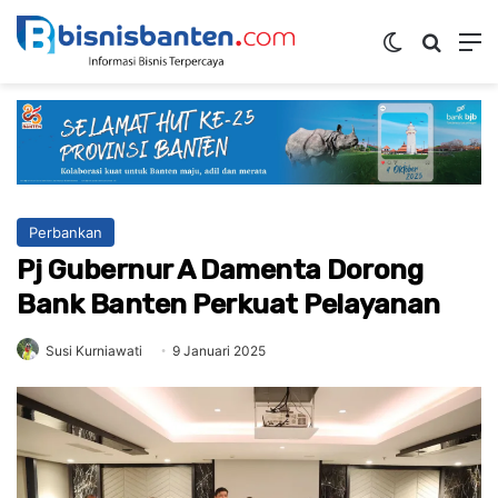
Switch ski
Mencar
M
Perbankan
Pj Gubernur A Damenta Dorong
Bank Banten Perkuat Pelayanan
Susi Kurniawati
9 Januari 2025