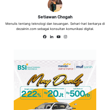
Setiawan Chogah
Menulis tentang teknologi dan keuangan. Sehari-hari berkarya di
dezainin.com sebagai konsultan komunikasi digital.
Fa
Lin
Yo
Ins
ce
ke
uT
tag
bo
dIn
ub
ra
ok
e
m