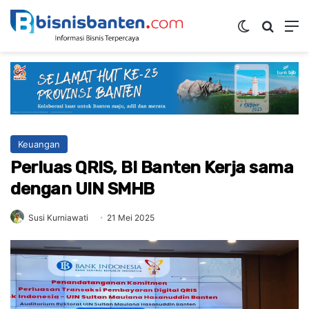
Switch ski
Mencar
M
Keuangan
Perluas QRIS, BI Banten Kerja sama
dengan UIN SMHB
Susi Kurniawati
21 Mei 2025