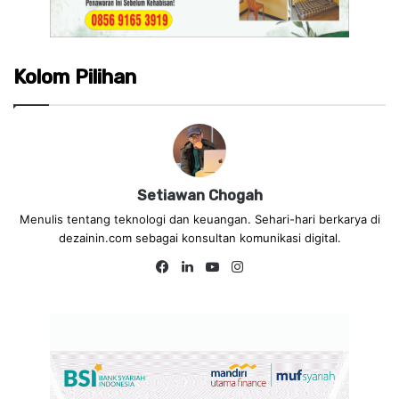
Kolom Pilihan
Setiawan Chogah
Menulis tentang teknologi dan keuangan. Sehari-hari berkarya di
dezainin.com sebagai konsultan komunikasi digital.
Fa
Lin
Yo
Ins
ce
ke
uT
tag
bo
dIn
ub
ra
ok
e
m