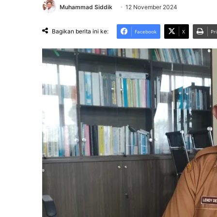
Muhammad Siddik
12 November 2024
Bagikan berita ini ke:
Facebook
X
Pr