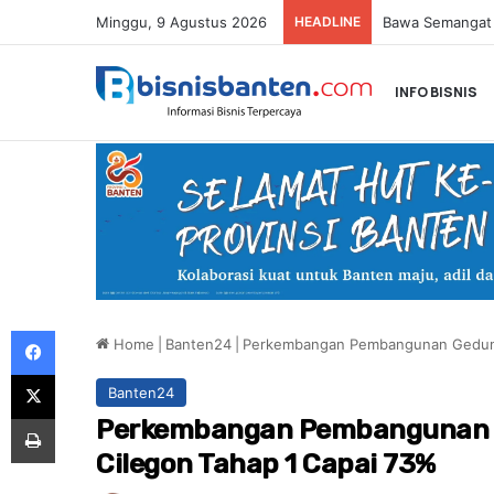
Minggu, 9 Agustus 2026
HEADLINE
INFO BISNIS
Facebook
Home
|
Banten24
|
Perkembangan Pembangunan Gedung 
X
Banten24
Print
Perkembangan Pembangunan G
Cilegon Tahap 1 Capai 73%