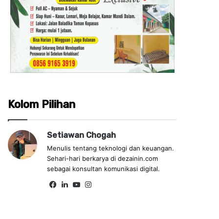
Kolom Pilihan
Setiawan Chogah
Menulis tentang teknologi dan keuangan.
Sehari-hari berkarya di dezainin.com
sebagai konsultan komunikasi digital.
Fa
Lin
Yo
Ins
ce
ke
uT
tag
bo
dIn
ub
ra