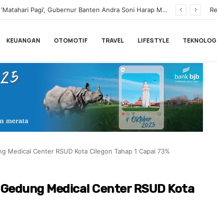
Buka Serang Fair 2026, Walikota Serang Budi Rustandi Tegaskan Komitmen Memberantas Miras dan Dorong UMKM
Re
KEUANGAN
OTOMOTIF
TRAVEL
LIFESTYLE
TEKNOLOG
Medical Center RSUD Kota Cilegon Tahap 1 Capai 73%
edung Medical Center RSUD Kota