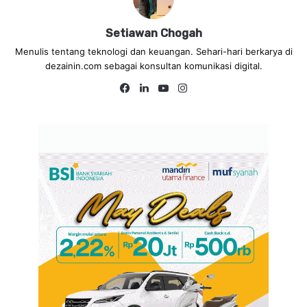
Setiawan Chogah
Menulis tentang teknologi dan keuangan. Sehari-hari berkarya di
dezainin.com sebagai konsultan komunikasi digital.
Fa
Lin
Yo
Ins
ce
ke
uT
tag
bo
dIn
ub
ra
ok
e
m