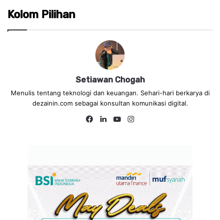
Kolom Pilihan
Setiawan Chogah
Menulis tentang teknologi dan keuangan. Sehari-hari berkarya di
dezainin.com sebagai konsultan komunikasi digital.
Fa
Lin
Yo
Ins
ce
ke
uT
tag
bo
dIn
ub
ra
ok
e
m