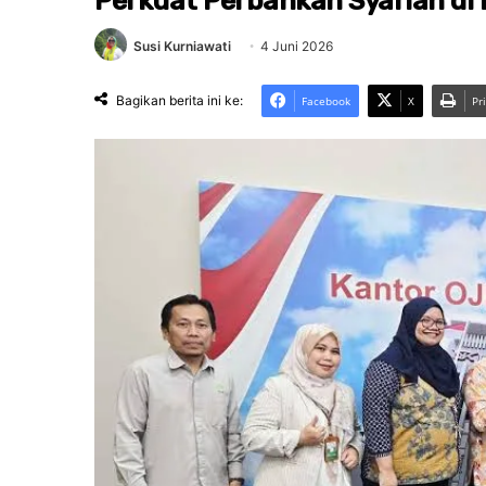
Perkuat Perbankan Syariah di
Susi Kurniawati
4 Juni 2026
Bagikan berita ini ke:
Facebook
X
Pr