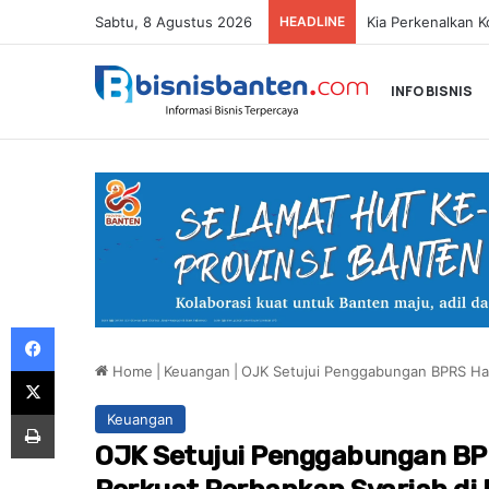
Sabtu, 8 Agustus 2026
HEADLINE
INFO BISNIS
Facebook
Home
|
Keuangan
|
OJK Setujui Penggabungan BPRS Har
X
Print
Keuangan
OJK Setujui Penggabungan BP