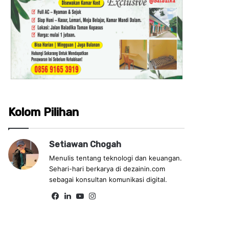
Kolom Pilihan
Setiawan Chogah
Menulis tentang teknologi dan keuangan.
Sehari-hari berkarya di dezainin.com
sebagai konsultan komunikasi digital.
Fa
Lin
Yo
Ins
ce
ke
uT
tag
bo
dIn
ub
ra