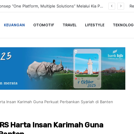
Transformasi Digital Perkuat Layanan, Bank bjb Raih Lima Titanium Awards pada PRIMA Awards 2026
Re
KEUANGAN
OTOMOTIF
TRAVEL
LIFESTYLE
TEKNOLOG
ta Insan Karimah Guna Perkuat Perbankan Syariah di Banten
RS Harta Insan Karimah Guna