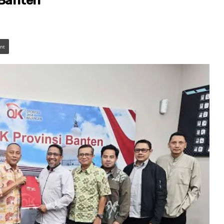
 Banten
int