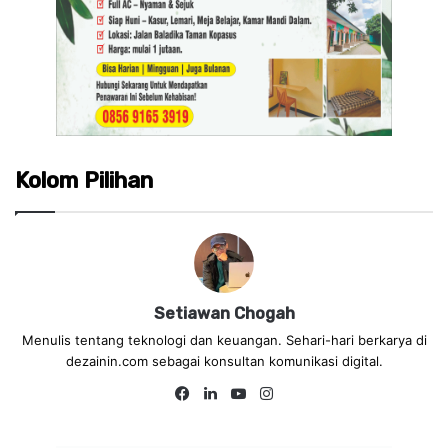
Kolom Pilihan
Setiawan Chogah
Menulis tentang teknologi dan keuangan. Sehari-hari berkarya di
dezainin.com sebagai konsultan komunikasi digital.
Fa
Lin
Yo
Ins
ce
ke
uT
tag
bo
dIn
ub
ra