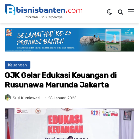
Switch ski
Mencar
M
Keuangan
OJK Gelar Edukasi Keuangan di
Rusunawa Marunda Jakarta
Susi Kurniawati
28 Januari 2023