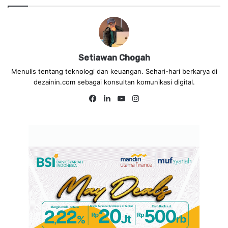
Setiawan Chogah
Menulis tentang teknologi dan keuangan. Sehari-hari berkarya di
dezainin.com sebagai konsultan komunikasi digital.
Fa
Lin
Yo
Ins
ce
ke
uT
tag
bo
dIn
ub
ra
ok
e
m