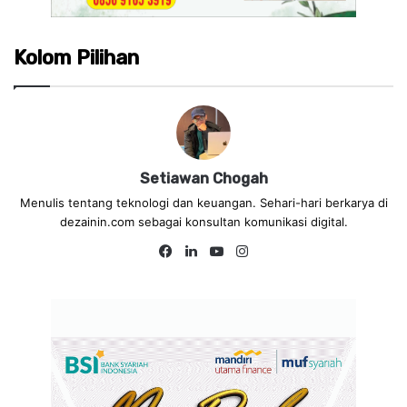
Kolom Pilihan
Setiawan Chogah
Menulis tentang teknologi dan keuangan. Sehari-hari berkarya di
dezainin.com sebagai konsultan komunikasi digital.
Fa
Lin
Yo
Ins
ce
ke
uT
tag
bo
dIn
ub
ra
ok
e
m