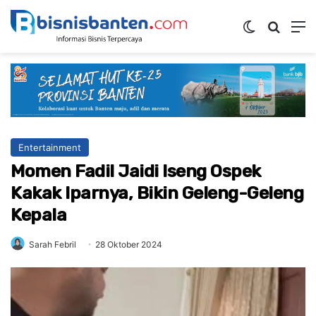
Switch ski
Mencar
M
Entertainment
Momen Fadil Jaidi Iseng Ospek
Kakak Iparnya, Bikin Geleng-Geleng
Kepala
Sarah Febril
28 Oktober 2024