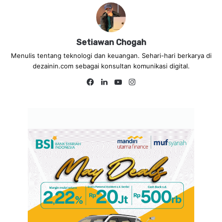
Setiawan Chogah
Menulis tentang teknologi dan keuangan. Sehari-hari berkarya di
dezainin.com sebagai konsultan komunikasi digital.
Fa
Lin
Yo
Ins
ce
ke
uT
tag
bo
dIn
ub
ra
ok
e
m