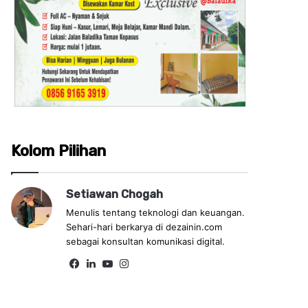
Kolom Pilihan
Setiawan Chogah
Menulis tentang teknologi dan keuangan.
Sehari-hari berkarya di dezainin.com
sebagai konsultan komunikasi digital.
Fa
Lin
Yo
Ins
ce
ke
uT
tag
bo
dIn
ub
ra