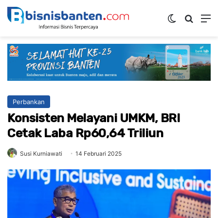
Switch ski
Mencar
M
Perbankan
Konsisten Melayani UMKM, BRI
Cetak Laba Rp60,64 Triliun
Susi Kurniawati
14 Februari 2025