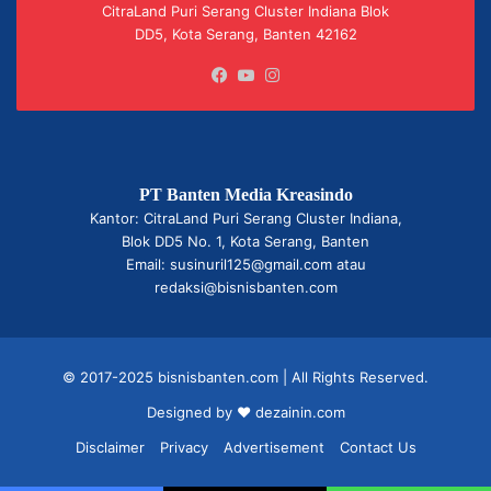
CitraLand Puri Serang Cluster Indiana Blok
DD5, Kota Serang, Banten 42162
Facebook
YouTube
Instagram
PT Banten Media Kreasindo
Kantor: CitraLand Puri Serang Cluster Indiana,
Blok DD5 No. 1, Kota Serang, Banten
Email: susinuril125@gmail.com atau
redaksi@bisnisbanten.com
© 2017-2025 bisnisbanten.com | All Rights Reserved.
Designed by ❤
dezainin.com
Disclaimer
Privacy
Advertisement
Contact Us