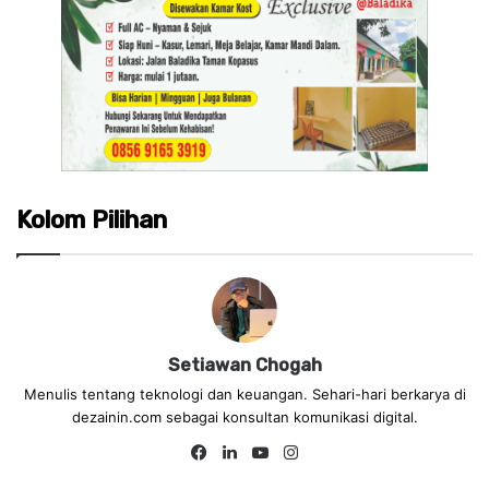
Kolom Pilihan
Setiawan Chogah
Menulis tentang teknologi dan keuangan. Sehari-hari berkarya di
dezainin.com sebagai konsultan komunikasi digital.
Fa
Lin
Yo
Ins
ce
ke
uT
tag