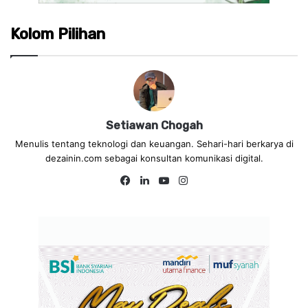
Kolom Pilihan
Setiawan Chogah
Menulis tentang teknologi dan keuangan. Sehari-hari berkarya di
dezainin.com sebagai konsultan komunikasi digital.
Fa
Lin
Yo
Ins
ce
ke
uT
tag
bo
dIn
ub
ra
ok
e
m