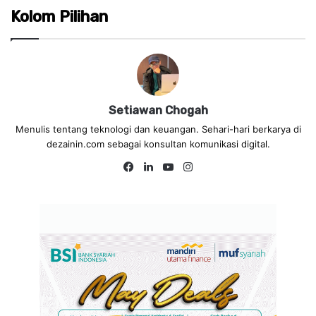
Kolom Pilihan
Setiawan Chogah
Menulis tentang teknologi dan keuangan. Sehari-hari berkarya di
dezainin.com sebagai konsultan komunikasi digital.
Fa
Lin
Yo
Ins
ce
ke
uT
tag
bo
dIn
ub
ra
ok
e
m