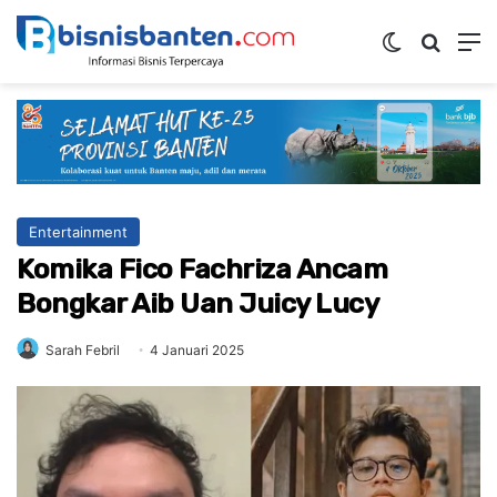
Switch ski
Mencar
M
Entertainment
Komika Fico Fachriza Ancam
Bongkar Aib Uan Juicy Lucy
Sarah Febril
4 Januari 2025