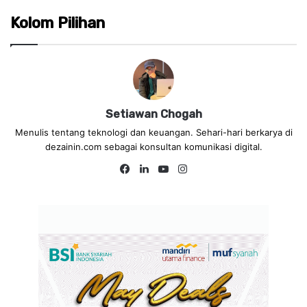
Kolom Pilihan
Setiawan Chogah
Menulis tentang teknologi dan keuangan. Sehari-hari berkarya di
dezainin.com sebagai konsultan komunikasi digital.
Fa
Lin
Yo
Ins
ce
ke
uT
tag
bo
dIn
ub
ra
ok
e
m