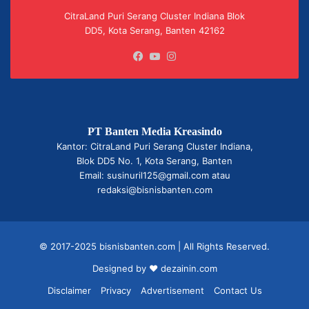
CitraLand Puri Serang Cluster Indiana Blok
DD5, Kota Serang, Banten 42162
Facebook
YouTube
Instagram
PT Banten Media Kreasindo
Kantor: CitraLand Puri Serang Cluster Indiana,
Blok DD5 No. 1, Kota Serang, Banten
Email: susinuril125@gmail.com atau
redaksi@bisnisbanten.com
© 2017-2025 bisnisbanten.com | All Rights Reserved.
Designed by ❤
dezainin.com
Disclaimer
Privacy
Advertisement
Contact Us