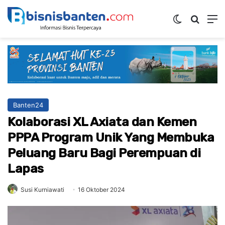
Switch ski
Mencar
M
Banten24
Kolaborasi XL Axiata dan Kemen
PPPA Program Unik Yang Membuka
Peluang Baru Bagi Perempuan di
Lapas
Susi Kurniawati
16 Oktober 2024