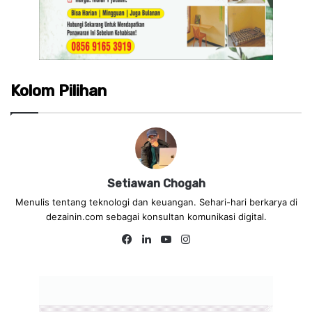
Kolom Pilihan
Setiawan Chogah
Menulis tentang teknologi dan keuangan. Sehari-hari berkarya di
dezainin.com sebagai konsultan komunikasi digital.
Fa
Lin
Yo
Ins
ce
ke
uT
tag
bo
dIn
ub
ra
ok
e
m