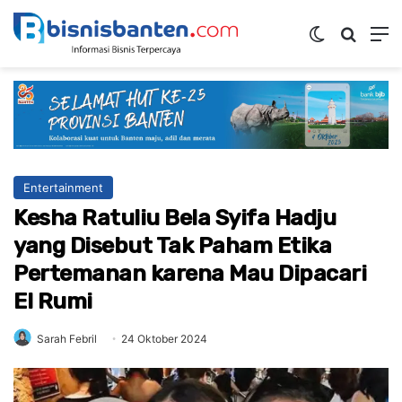
Switch ski
Mencar
M
Entertainment
Kesha Ratuliu Bela Syifa Hadju
yang Disebut Tak Paham Etika
Pertemanan karena Mau Dipacari
El Rumi
Sarah Febril
24 Oktober 2024