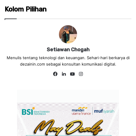
Kolom Pilihan
Setiawan Chogah
Menulis tentang teknologi dan keuangan. Sehari-hari berkarya di
dezainin.com sebagai konsultan komunikasi digital.
Fa
Lin
Yo
Ins
ce
ke
uT
tag
bo
dIn
ub
ra
ok
e
m