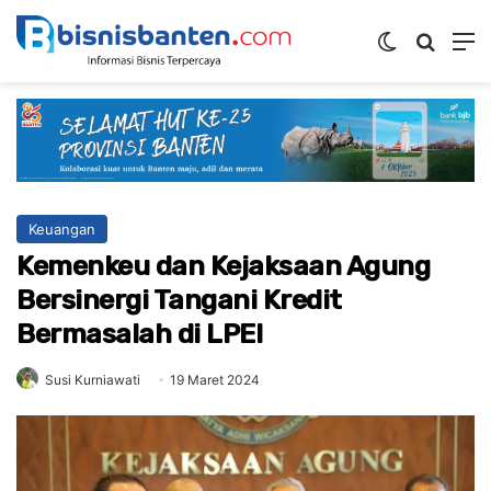
Switch ski
Mencar
M
Keuangan
Kemenkeu dan Kejaksaan Agung
Bersinergi Tangani Kredit
Bermasalah di LPEI
Susi Kurniawati
19 Maret 2024