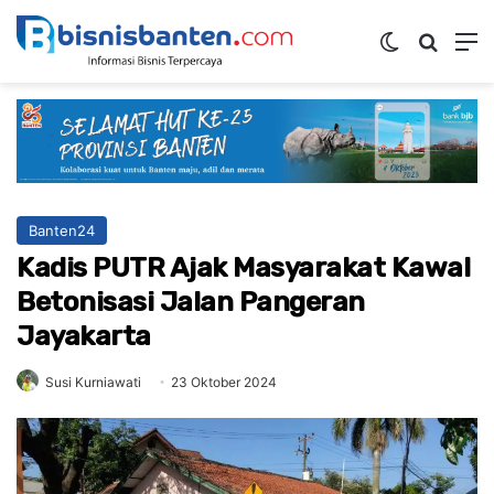
Switch ski
Mencar
M
Banten24
Kadis PUTR Ajak Masyarakat Kawal
Betonisasi Jalan Pangeran
Jayakarta
Susi Kurniawati
23 Oktober 2024