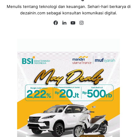
Menulis tentang teknologi dan keuangan. Sehari-hari berkarya di
dezainin.com sebagai konsultan komunikasi digital.
Fa
Lin
Yo
Ins
ce
ke
uT
tag
bo
dIn
ub
ra
ok
e
m