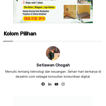
Kolom Pilihan
Setiawan Chogah
Menulis tentang teknologi dan keuangan. Sehari-hari berkarya di
dezainin.com sebagai konsultan komunikasi digital.
Fa
Lin
Yo
Ins
ce
ke
uT
tag
bo
dIn
ub
ra
ok
e
m