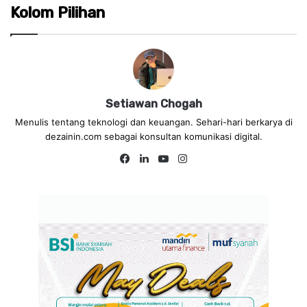
Kolom Pilihan
Setiawan Chogah
Menulis tentang teknologi dan keuangan. Sehari-hari berkarya di
dezainin.com sebagai konsultan komunikasi digital.
Fa
Lin
Yo
Ins
ce
ke
uT
tag
bo
dIn
ub
ra
ok
e
m