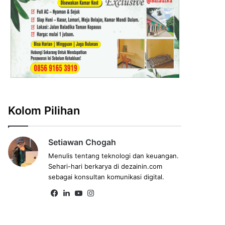
Kolom Pilihan
Setiawan Chogah
Menulis tentang teknologi dan keuangan.
Sehari-hari berkarya di dezainin.com
sebagai konsultan komunikasi digital.
Fa
Lin
Yo
Ins
ce
ke
uT
tag
bo
dIn
ub
ra