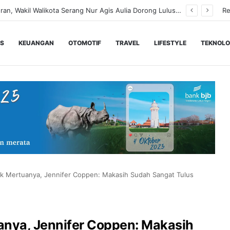
Renny Fonda Ajak IWAPI Banten Perkuat Keimanan dan Sinergi Organisasi Lewat Pengajian Sholehah
Re
IS
KEUANGAN
OTOMOTIF
TRAVEL
LIFESTYLE
TEKNOLO
k Mertuanya, Jennifer Coppen: Makasih Sudah Sangat Tulus
anya, Jennifer Coppen: Makasih