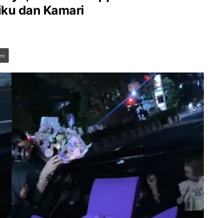
iku dan Kamari
int