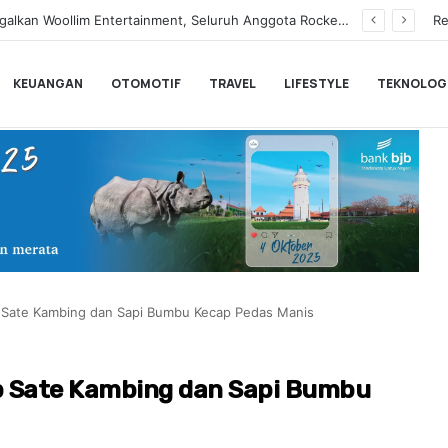
Tegaskan Syuting Bukan Kewajiban Anak
Re
KEUANGAN
OTOMOTIF
TRAVEL
LIFESTYLE
TEKNOLOG
p Sate Kambing dan Sapi Bumbu Kecap Pedas Manis
ep Sate Kambing dan Sapi Bumbu