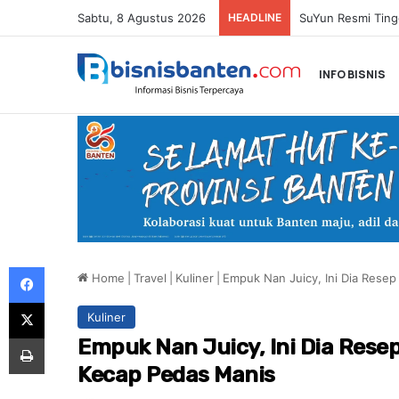
Sabtu, 8 Agustus 2026
HEADLINE
Paula Verhoeven 
INFO BISNIS
Facebook
Home
|
Travel
|
Kuliner
|
Empuk Nan Juicy, Ini Dia Rese
X
Kuliner
Print
Empuk Nan Juicy, Ini Dia Res
Kecap Pedas Manis