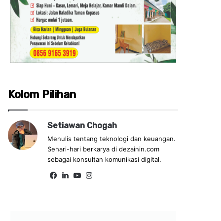
Kolom Pilihan
Setiawan Chogah
Menulis tentang teknologi dan keuangan.
Sehari-hari berkarya di dezainin.com
sebagai konsultan komunikasi digital.
Fa
Lin
Yo
Ins
ce
ke
uT
tag
bo
dIn
ub
ra
ok
e
m