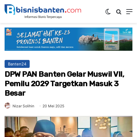
Switch ski
Mencar
M
Banten24
DPW PAN Banten Gelar Muswil VII,
Pemilu 2029 Targetkan Masuk 3
Besar
Nizar Solihin
20 Mei 2025