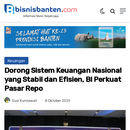
Switch ski
Mencar
M
Keuangan
Dorong Sistem Keuangan Nasional
yang Stabil dan Efisien, BI Perkuat
Pasar Repo
Susi Kurniawati
8 Oktober 2025