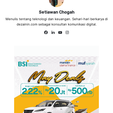
Setiawan Chogah
Menulis tentang teknologi dan keuangan. Sehari-hari berkarya di
dezainin.com sebagai konsultan komunikasi digital.
Fa
Lin
Yo
Ins
ce
ke
uT
tag
bo
dIn
ub
ra
ok
e
m