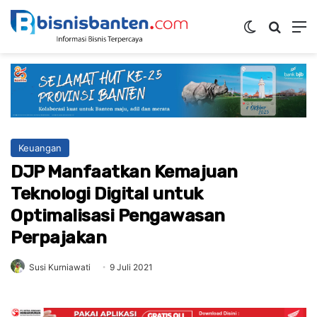
Switch ski
Mencar
M
Keuangan
DJP Manfaatkan Kemajuan
Teknologi Digital untuk
Optimalisasi Pengawasan
Perpajakan
Susi Kurniawati
9 Juli 2021