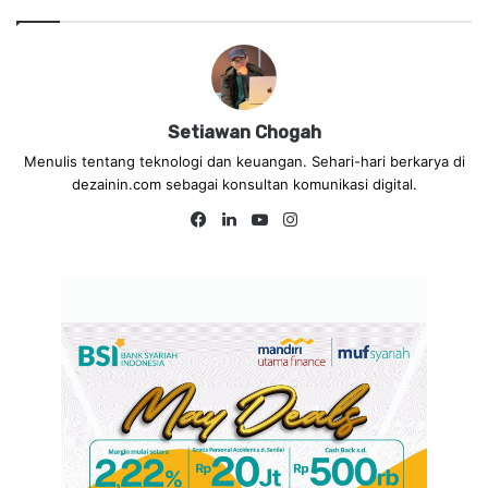
Setiawan Chogah
Menulis tentang teknologi dan keuangan. Sehari-hari berkarya di
dezainin.com sebagai konsultan komunikasi digital.
Fa
Lin
Yo
Ins
ce
ke
uT
tag
bo
dIn
ub
ra
ok
e
m