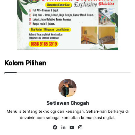
Kolom Pilihan
Setiawan Chogah
Menulis tentang teknologi dan keuangan. Sehari-hari berkarya di
dezainin.com sebagai konsultan komunikasi digital.
Fa
Lin
Yo
Ins
ce
ke
uT
tag