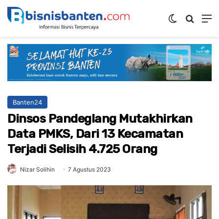
Switch ski
Mencar
M
Banten24
Dinsos Pandeglang Mutakhirkan
Data PMKS, Dari 13 Kecamatan
Terjadi Selisih 4.725 Orang
Nizar Solihin
7 Agustus 2023