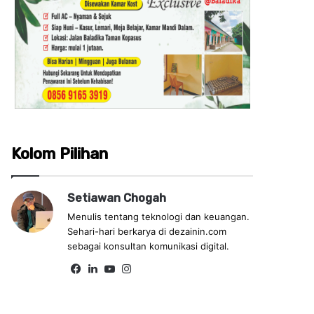
Kolom Pilihan
Setiawan Chogah
Menulis tentang teknologi dan keuangan.
Sehari-hari berkarya di dezainin.com
sebagai konsultan komunikasi digital.
Fa
Lin
Yo
Ins
ce
ke
uT
tag
bo
dIn
ub
ra