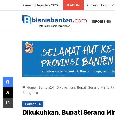
Kamis, 6 Agustus 2026
HEADLINE
INFO BISNIS
Facebook
Home
|
Banten24
|
Dikukuhkan, Bupati Serang Minta F
X
Beragama
Print
Banten24
Dikukuhkan, Bupati Serang Mi