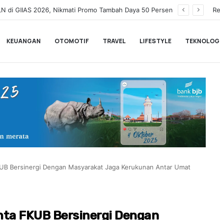
Hadiri HUT Bank Banten ke-10, Kepala BI Banten: Fokus Jadi Agen Pembangunan dan Dorong Ekonomi Daerah
Re
KEUANGAN
OTOMOTIF
TRAVEL
LIFESTYLE
TEKNOLOG
KUB Bersinergi Dengan Masyarakat Jaga Kerukunan Antar Umat
nta FKUB Bersinergi Dengan