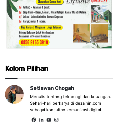
Kolom Pilihan
Setiawan Chogah
Menulis tentang teknologi dan keuangan.
Sehari-hari berkarya di dezainin.com
sebagai konsultan komunikasi digital.
Fa
Lin
Yo
Ins
ce
ke
uT
tag
bo
dIn
ub
ra