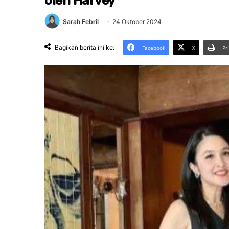
oleh Harvey
Sarah Febril
24 Oktober 2024
Bagikan berita ini ke:
Facebook
X
Pr