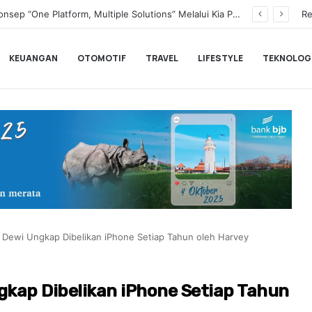
Transformasi Digital Perkuat Layanan, Bank bjb Raih Lima Titanium Awards pada PRIMA Awards 2026
Re
KEUANGAN
OTOMOTIF
TRAVEL
LIFESTYLE
TEKNOLOG
a Dewi Ungkap Dibelikan iPhone Setiap Tahun oleh Harvey
gkap Dibelikan iPhone Setiap Tahun