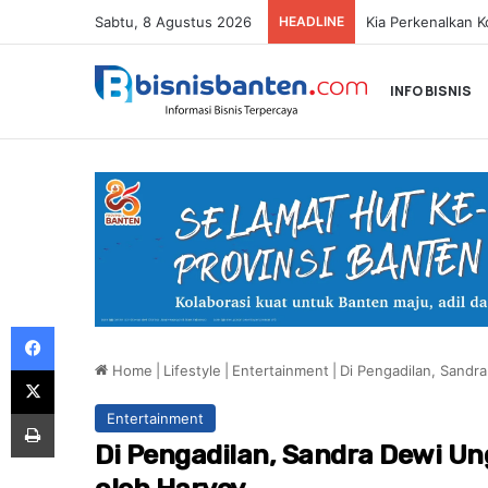
Sabtu, 8 Agustus 2026
HEADLINE
INFO BISNIS
Facebook
Home
|
Lifestyle
|
Entertainment
|
Di Pengadilan, Sandr
X
Print
Entertainment
Di Pengadilan, Sandra Dewi Un