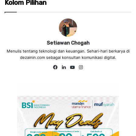
Kolom Pilihan
Setiawan Chogah
Menulis tentang teknologi dan keuangan. Sehari-hari berkarya di
dezainin.com sebagai konsultan komunikasi digital.
Fa
Lin
Yo
Ins
ce
ke
uT
tag
bo
dIn
ub
ra
ok
e
m