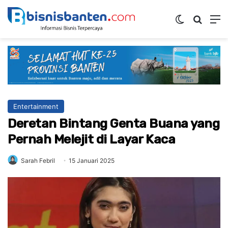
Switch ski
Mencar
M
Entertainment
Deretan Bintang Genta Buana yang
Pernah Melejit di Layar Kaca
Sarah Febril
15 Januari 2025