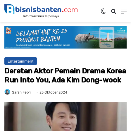
Switch ski
Mencar
M
Entertainment
Deretan Aktor Pemain Drama Korea
Run Into You, Ada Kim Dong-wook
Sarah Febril
25 Oktober 2024