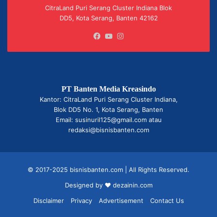
CitraLand Puri Serang Cluster Indiana Blok
DD5, Kota Serang, Banten 42162
Facebook
YouTube
Instagram
PT Banten Media Kreasindo
Kantor: CitraLand Puri Serang Cluster Indiana,
Blok DD5 No. 1, Kota Serang, Banten
Email: susinuril125@gmail.com atau
redaksi@bisnisbanten.com
© 2017-2025 bisnisbanten.com | All Rights Reserved.
Designed by ❤
dezainin.com
Disclaimer
Privacy
Advertisement
Contact Us