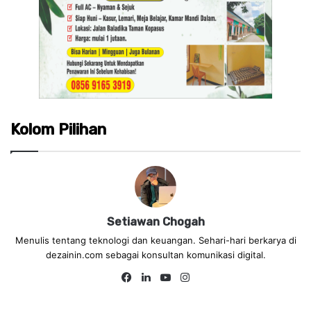
Kolom Pilihan
Setiawan Chogah
Menulis tentang teknologi dan keuangan. Sehari-hari berkarya di
dezainin.com sebagai konsultan komunikasi digital.
Fa
Lin
Yo
Ins
ce
ke
uT
tag
bo
dIn
ub
ra