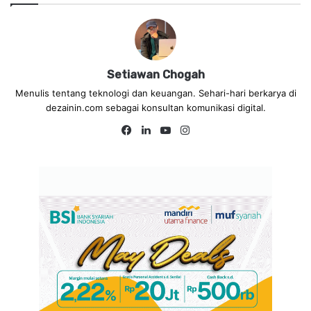
Setiawan Chogah
Menulis tentang teknologi dan keuangan. Sehari-hari berkarya di
dezainin.com sebagai konsultan komunikasi digital.
Fa
Lin
Yo
Ins
ce
ke
uT
tag
bo
dIn
ub
ra
ok
e
m