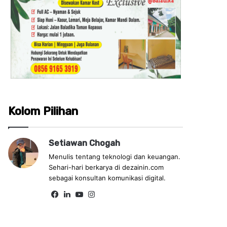
Kolom Pilihan
Setiawan Chogah
Menulis tentang teknologi dan keuangan.
Sehari-hari berkarya di dezainin.com
sebagai konsultan komunikasi digital.
Fa
Lin
Yo
Ins
ce
ke
uT
tag
bo
dIn
ub
ra