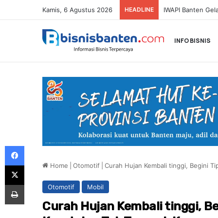
Kamis, 6 Agustus 2026
HEADLINE
SMARTFREN Luncu
INFO BISNIS
Facebook
Home
|
Otomotif
|
Curah Hujan Kembali tinggi, Begini T
X
Print
Otomotif
Mobil
Curah Hujan Kembali tinggi, Be