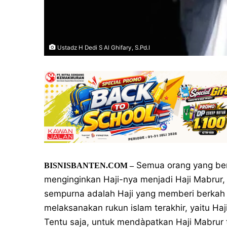
Ustadz H Dedi S Al Ghifary, S.Pd.I
Semua orang yang ber
BISNISBANTEN.COM –
menginginkan Haji-nya menjadi Haji Mabrur, y
sempurna adalah Haji yang memberi berkah 
melaksanakan rukun islam terakhir, yaitu Haji
Tentu saja, untuk mendàpatkan Haji Mabrur 