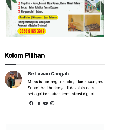
Kolom Pilihan
Setiawan Chogah
Menulis tentang teknologi dan keuangan.
Sehari-hari berkarya di dezainin.com
sebagai konsultan komunikasi digital.
Fa
Lin
Yo
Ins
ce
ke
uT
tag
bo
dIn
ub
ra
ok
e
m